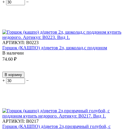
+
−
АРТИКУЛ:
В0223
Горшок (КАШПО) д/цветов 2л, шоколад,с поддоном
В наличии
74.60
₽
В корзину
+
−
АРТИКУЛ:
В0217
Горшок (КАШПО) д/цветов 2л,прозрачный голубой, с