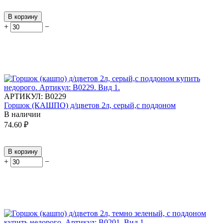
В корзину
+
−
АРТИКУЛ:
В0229
Горшок (КАШПО) д/цветов 2л, серый,с поддоном
В наличии
74.60
₽
В корзину
+
−