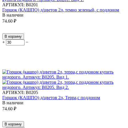
АРТИКУЛ:
В0201
Горшок (КАШПО) д/цветов 2л, темно зеленый, с поддоном
В наличии
74.60
₽
В корзину
+
−
АРТИКУЛ:
В0205
Горшок (КАШПО) д/цветов 2л, Терра,с поддоном
В наличии
74.60
₽
В корзину