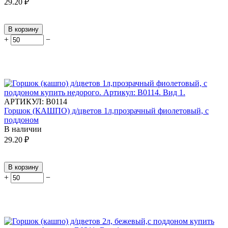
29.20
₽
В корзину
+
−
АРТИКУЛ:
В0114
Горшок (КАШПО) д/цветов 1л,прозрачный фиолетовый, с
поддоном
В наличии
29.20
₽
В корзину
+
−