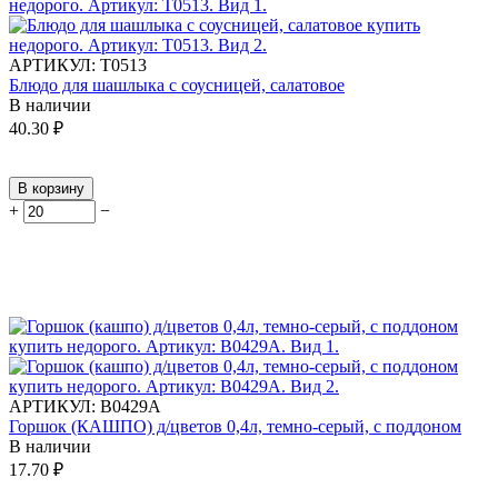
АРТИКУЛ:
Т0513
Блюдо для шашлыка с соусницей, салатовое
В наличии
40.30
₽
В корзину
+
−
АРТИКУЛ:
В0429А
Горшок (КАШПО) д/цветов 0,4л, темно-серый, с поддоном
В наличии
17.70
₽