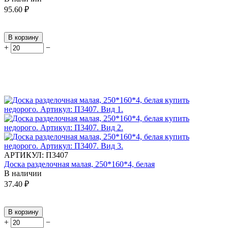
95.60
₽
В корзину
+
−
АРТИКУЛ:
П3407
Доска разделочная малая, 250*160*4, белая
В наличии
37.40
₽
В корзину
+
−