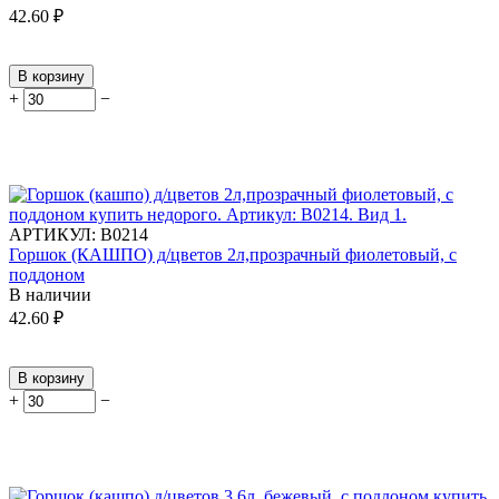
42.60
₽
В корзину
+
−
АРТИКУЛ:
В0214
Горшок (КАШПО) д/цветов 2л,прозрачный фиолетовый, с
поддоном
В наличии
42.60
₽
В корзину
+
−