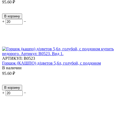
95.60
₽
В корзину
+
−
АРТИКУЛ:
В0523
Горшок (КАШПО) д/цветов 5,6л, голубой, с поддоном
В наличии
95.60
₽
В корзину
+
−