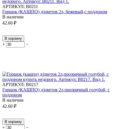
АРТИКУЛ:
В0211
Горшок (КАШПО) д/цветов 2л, бежевый,с поддоном
В наличии
42.60
₽
В корзину
+
−
АРТИКУЛ:
В0217
Горшок (КАШПО) д/цветов 2л,прозрачный голубой, с
поддоном
В наличии
42.60
₽
В корзину
+
−