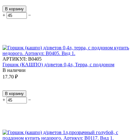
В корзину
+
−
АРТИКУЛ:
В0405
Горшок (КАШПО) д/цветов 0,4л, Терра, с поддоном
В наличии
17.70
₽
В корзину
+
−