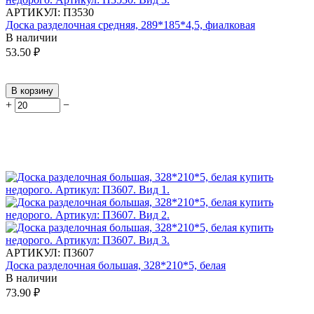
АРТИКУЛ:
П3530
Доска разделочная средняя, 289*185*4,5, фиалковая
В наличии
53.50
₽
В корзину
+
−
АРТИКУЛ:
П3607
Доска разделочная большая, 328*210*5, белая
В наличии
73.90
₽