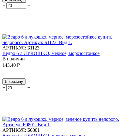
+
−
АРТИКУЛ:
Б1123
Ведро 6 л ЛУКОШКО, мерное, морозостойкое
В наличии
143.40
₽
В корзину
+
−
АРТИКУЛ:
Б0801
Ведро 6 л ЛУКОШКО, мерное, зеленое