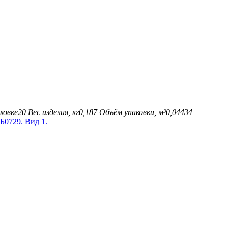
ковке
20
Вес изделия, кг
0,187
Объём упаковки, м³
0,04434