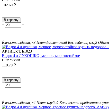
102.60
₽
В корзину
+
−
Ёмкость изделия, л
3
Цвет
фиолетовый
Вес изделия, кг
0,2
Объём 
АРТИКУЛ:
Б1023
Ведро 4 л ЛУКОШКО, мерное, морозостойкое
В наличии
110.70
₽
В корзину
+
−
Ёмкость изделия, л
4
Цвет
голубой
Количество предметов в упак