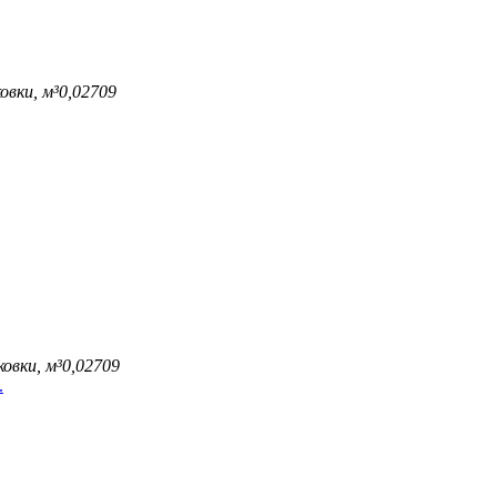
овки, м³
0,02709
овки, м³
0,02709