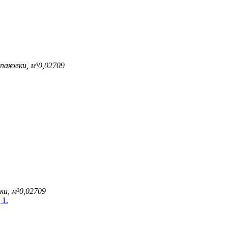
паковки, м³
0,02709
ки, м³
0,02709