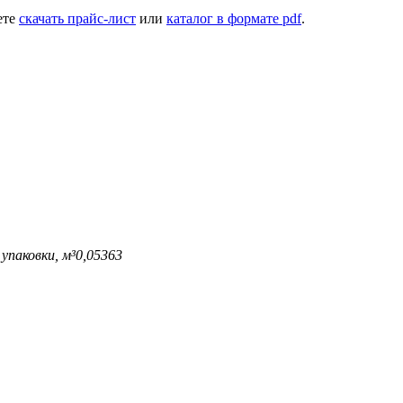
ете
скачать прайс-лист
или
каталог в формате pdf
.
упаковки, м³
0,05363