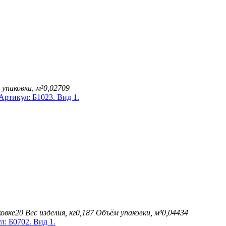
упаковки, м³
0,02709
овке
20
Вес изделия, кг
0,187
Объём упаковки, м³
0,04434