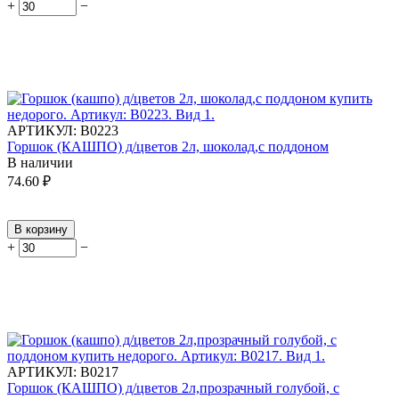
+
−
АРТИКУЛ:
В0223
Горшок (КАШПО) д/цветов 2л, шоколад,с поддоном
В наличии
74.60
₽
В корзину
+
−
АРТИКУЛ:
В0217
Горшок (КАШПО) д/цветов 2л,прозрачный голубой, с