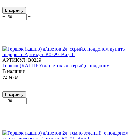
В корзину
+
−
АРТИКУЛ:
В0229
Горшок (КАШПО) д/цветов 2л, серый,с поддоном
В наличии
74.60
₽
В корзину
+
−