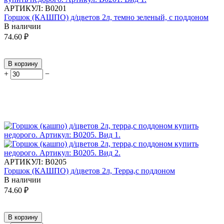
АРТИКУЛ:
В0201
Горшок (КАШПО) д/цветов 2л, темно зеленый, с поддоном
В наличии
74.60
₽
В корзину
+
−
АРТИКУЛ:
В0205
Горшок (КАШПО) д/цветов 2л, Терра,с поддоном
В наличии
74.60
₽
В корзину