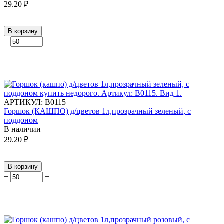
29.20
₽
В корзину
+
−
АРТИКУЛ:
В0115
Горшок (КАШПО) д/цветов 1л,прозрачный зеленый, с
поддоном
В наличии
29.20
₽
В корзину
+
−