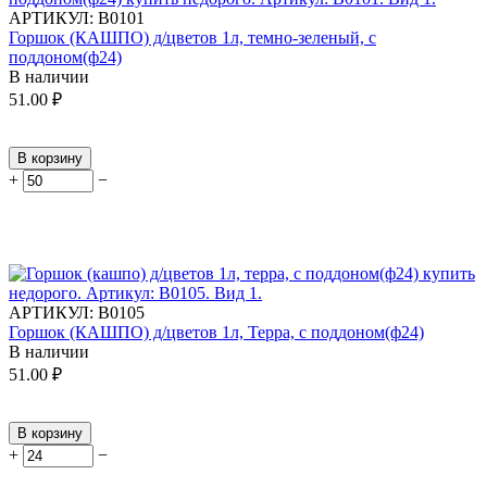
АРТИКУЛ:
В0101
Горшок (КАШПО) д/цветов 1л, темно-зеленый, с
поддоном(ф24)
В наличии
51.00
₽
В корзину
+
−
АРТИКУЛ:
В0105
Горшок (КАШПО) д/цветов 1л, Терра, с поддоном(ф24)
В наличии
51.00
₽
В корзину
+
−