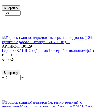
В корзину
+
−
АРТИКУЛ:
В0129
Горшок (КАШПО) д/цветов 1л, серый, с поддоном(ф24)
В наличии
51.00
₽
В корзину
+
−