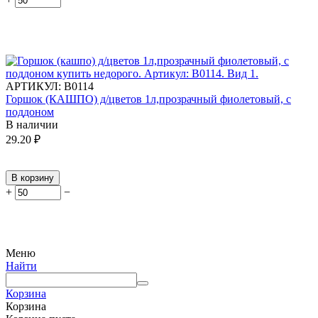
АРТИКУЛ:
В0114
Горшок (КАШПО) д/цветов 1л,прозрачный фиолетовый, с
поддоном
В наличии
29.20
₽
В корзину
+
−
Меню
Найти
Корзина
Корзина