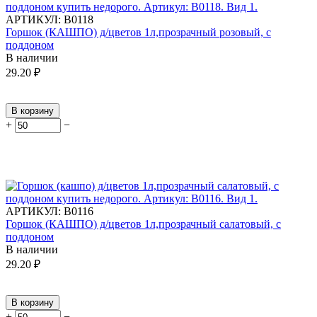
АРТИКУЛ:
В0118
Горшок (КАШПО) д/цветов 1л,прозрачный розовый, с
поддоном
В наличии
29.20
₽
В корзину
+
−
АРТИКУЛ:
В0116
Горшок (КАШПО) д/цветов 1л,прозрачный салатовый, с
поддоном
В наличии
29.20
₽
В корзину
+
−