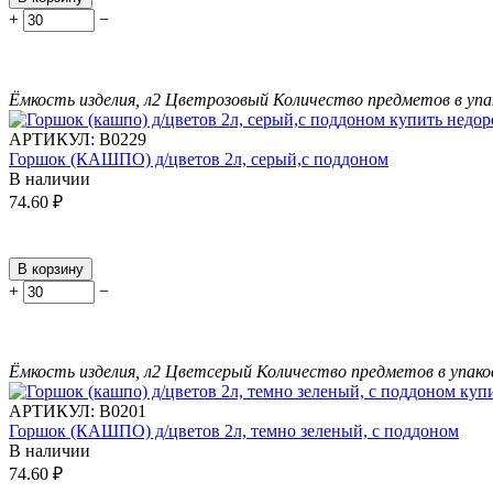
+
−
Ёмкость изделия, л
2
Цвет
розовый
Количество предметов в упа
АРТИКУЛ:
В0229
Горшок (КАШПО) д/цветов 2л, серый,с поддоном
В наличии
74.60
₽
В корзину
+
−
Ёмкость изделия, л
2
Цвет
серый
Количество предметов в упако
АРТИКУЛ:
В0201
Горшок (КАШПО) д/цветов 2л, темно зеленый, с поддоном
В наличии
74.60
₽