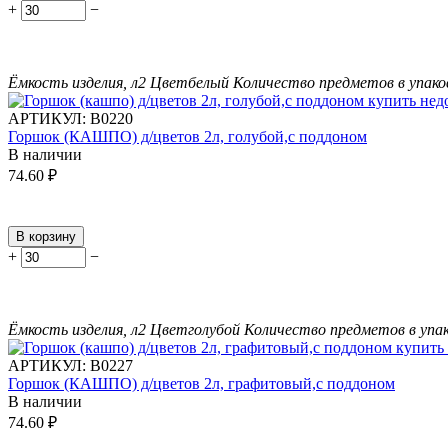
+
−
Ёмкость изделия, л
2
Цвет
белый
Количество предметов в упако
АРТИКУЛ:
В0220
Горшок (КАШПО) д/цветов 2л, голубой,с поддоном
В наличии
74.60
₽
В корзину
+
−
Ёмкость изделия, л
2
Цвет
голубой
Количество предметов в упак
АРТИКУЛ:
В0227
Горшок (КАШПО) д/цветов 2л, графитовый,с поддоном
В наличии
74.60
₽