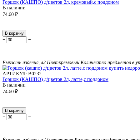
Горшок (КАШПО) д/цветов 2л, кремовый,с поддоном
В наличии
74.60
₽
В корзину
+
−
Ёмкость изделия, л
2
Цвет
кремовый
Количество предметов в уп
АРТИКУЛ:
В0232
Горшок (КАШПО) д/цветов 2л, латте,с поддоном
В наличии
74.60
₽
В корзину
+
−
Ёмкость изделия, л
2
Цвет
латте
Количество предметов в упак