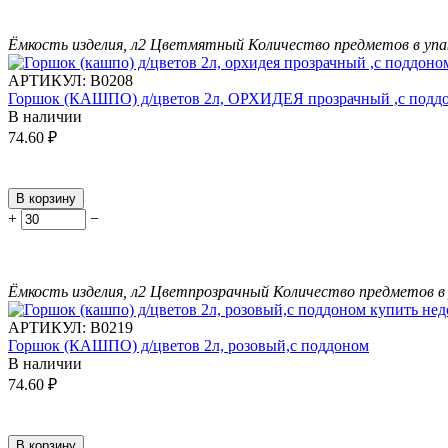
Ёмкость изделия, л
2
Цвет
мятный
Количество предметов в упа
АРТИКУЛ:
В0208
Горшок (КАШПО) д/цветов 2л, ОРХИДЕЯ прозрачный ,с подд
В наличии
74.60
₽
В корзину
+
−
Ёмкость изделия, л
2
Цвет
прозрачный
Количество предметов в 
АРТИКУЛ:
В0219
Горшок (КАШПО) д/цветов 2л, розовый,с поддоном
В наличии
74.60
₽
В корзину