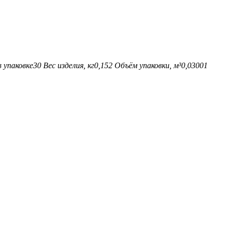
 упаковке
30
Вес изделия, кг
0,152
Объём упаковки, м³
0,03001