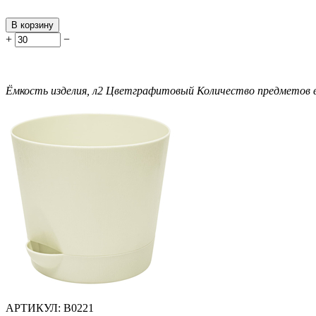
В корзину
+
−
Ёмкость изделия, л
2
Цвет
графитовый
Количество предметов в
АРТИКУЛ:
В0221