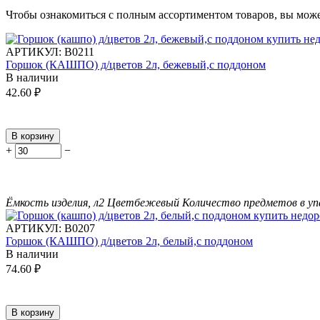
Чтобы ознакомиться с полным ассортиментом товаров, вы мож
АРТИКУЛ:
В0211
Горшок (КАШПО) д/цветов 2л, бежевый,с поддоном
В наличии
42.60
₽
В корзину
+
−
Ёмкость изделия, л
2
Цвет
бежевый
Количество предметов в уп
АРТИКУЛ:
В0207
Горшок (КАШПО) д/цветов 2л, белый,с поддоном
В наличии
74.60
₽
В корзину