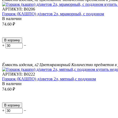
АРТИКУЛ:
В0206
Горшок (КАШПО) д/цветов 2л, мраморный, с поддоном
В наличии
74.60
₽
В корзину
+
−
Ёмкость изделия, л
2
Цвет
мраморный
Количество предметов в 
АРТИКУЛ:
В0222
Горшок (КАШПО) д/цветов 2л, мятный,с поддоном
В наличии
74.60
₽
В корзину
+
−