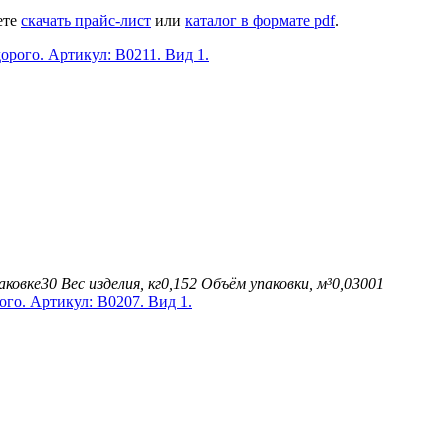
ете
скачать прайс-лист
или
каталог в формате pdf
.
аковке
30
Вес изделия, кг
0,152
Объём упаковки, м³
0,03001