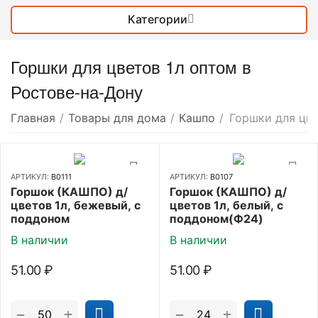
Категории
Горшки для цветов 1л оптом в
Ростове-на-Дону
Главная
/
Товары для дома
/
Кашпо
/
Горшки для цве
АРТИКУЛ:
В0111
АРТИКУЛ:
В0107
Горшок (КАШПО) д/
Горшок (КАШПО) д/
цветов 1л, бежевый, с
цветов 1л, белый, с
поддоном
поддоном(Ф24)
В наличии
В наличии
51.00
₽
51.00
₽
+
+
−
−