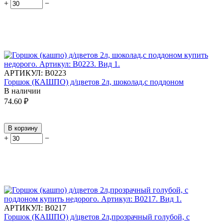
+
−
АРТИКУЛ:
В0223
Горшок (КАШПО) д/цветов 2л, шоколад,с поддоном
В наличии
74.60
₽
В корзину
+
−
АРТИКУЛ:
В0217
Горшок (КАШПО) д/цветов 2л,прозрачный голубой, с