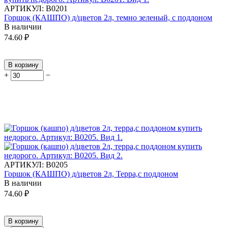
АРТИКУЛ:
В0201
Горшок (КАШПО) д/цветов 2л, темно зеленый, с поддоном
В наличии
74.60
₽
В корзину
+
−
АРТИКУЛ:
В0205
Горшок (КАШПО) д/цветов 2л, Терра,с поддоном
В наличии
74.60
₽
В корзину