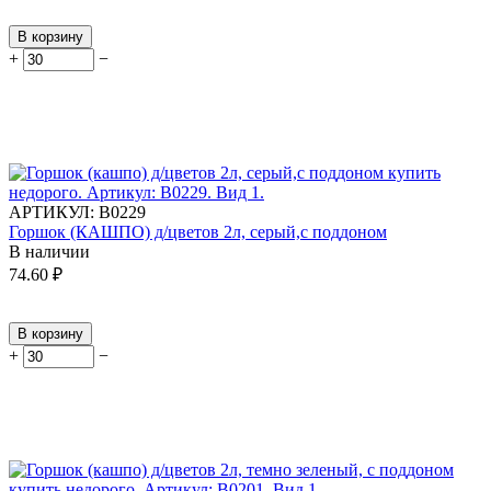
В корзину
+
−
АРТИКУЛ:
В0229
Горшок (КАШПО) д/цветов 2л, серый,с поддоном
В наличии
74.60
₽
В корзину
+
−