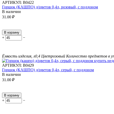
АРТИКУЛ:
В0422
Горшок (КАШПО) д/цветов 0,4л, розовый, с поддоном
В наличии
31.00
₽
В корзину
+
−
Ёмкость изделия, л
0,4
Цвет
розовый
Количество предметов в у
АРТИКУЛ:
В0429
Горшок (КАШПО) д/цветов 0,4л, серый, с поддоном
В наличии
31.00
₽
В корзину
+
−