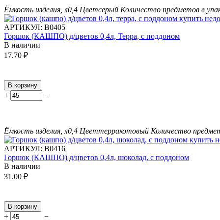
Ёмкость изделия, л
0,4
Цвет
серый
Количество предметов в упа
АРТИКУЛ:
В0405
Горшок (КАШПО) д/цветов 0,4л, Терра, с поддоном
В наличии
17.70
₽
В корзину
+
−
Ёмкость изделия, л
0,4
Цвет
терракотовый
Количество предмет
АРТИКУЛ:
В0416
Горшок (КАШПО) д/цветов 0,4л, шоколад, с поддоном
В наличии
31.00
₽
В корзину
+
−