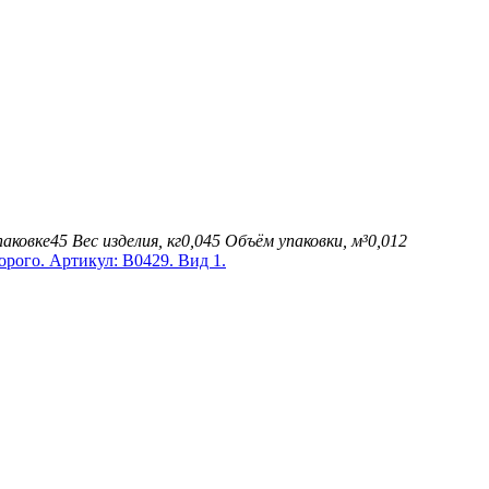
паковке
45
Вес изделия, кг
0,045
Объём упаковки, м³
0,012