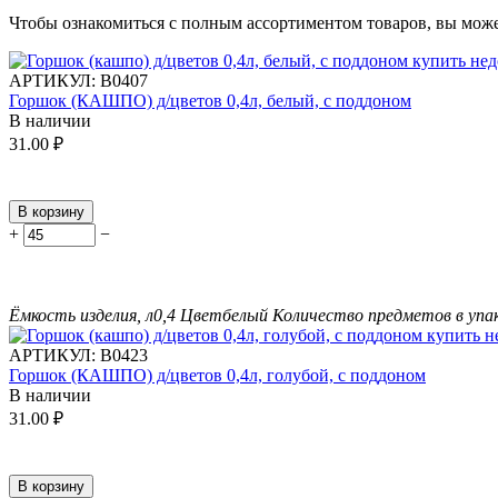
Чтобы ознакомиться с полным ассортиментом товаров, вы мож
АРТИКУЛ:
В0407
Горшок (КАШПО) д/цветов 0,4л, белый, с поддоном
В наличии
31.00
₽
В корзину
+
−
Ёмкость изделия, л
0,4
Цвет
белый
Количество предметов в упа
АРТИКУЛ:
В0423
Горшок (КАШПО) д/цветов 0,4л, голубой, с поддоном
В наличии
31.00
₽
В корзину