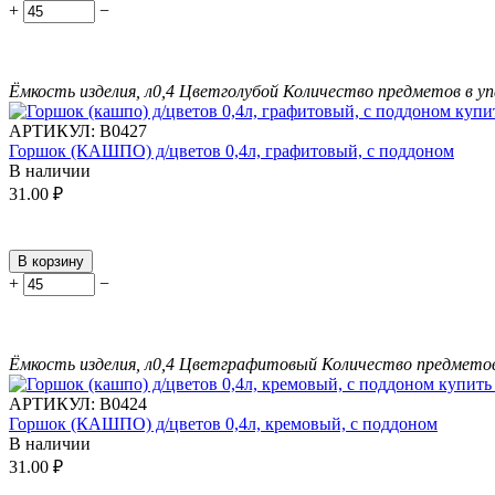
+
−
Ёмкость изделия, л
0,4
Цвет
голубой
Количество предметов в уп
АРТИКУЛ:
В0427
Горшок (КАШПО) д/цветов 0,4л, графитовый, с поддоном
В наличии
31.00
₽
В корзину
+
−
Ёмкость изделия, л
0,4
Цвет
графитовый
Количество предметов
АРТИКУЛ:
В0424
Горшок (КАШПО) д/цветов 0,4л, кремовый, с поддоном
В наличии
31.00
₽