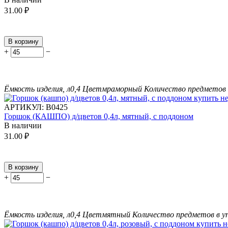
31.00
₽
В корзину
+
−
Ёмкость изделия, л
0,4
Цвет
мраморный
Количество предметов 
АРТИКУЛ:
В0425
Горшок (КАШПО) д/цветов 0,4л, мятный, с поддоном
В наличии
31.00
₽
В корзину
+
−
Ёмкость изделия, л
0,4
Цвет
мятный
Количество предметов в у