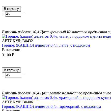
В корзину
+
−
Ёмкость изделия, л
0,4
Цвет
кремовый
Количество предметов в 
АРТИКУЛ:
В0432
Горшок (КАШПО) д/цветов 0,4л, латте, с поддоном
В наличии
31.00
₽
В корзину
+
−
Ёмкость изделия, л
0,4
Цвет
латте
Количество предметов в упа
АРТИКУЛ:
В0406
Горшок (КАШПО) д/цветов 0,4л, мраморный, с поддоном
В наличии