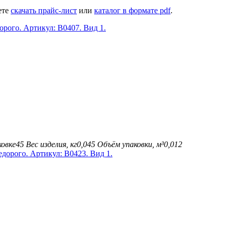
ете
скачать прайс-лист
или
каталог в формате pdf
.
ковке
45
Вес изделия, кг
0,045
Объём упаковки, м³
0,012