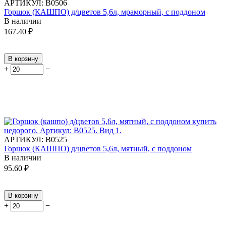
АРТИКУЛ:
В0506
Горшок (КАШПО) д/цветов 5,6л, мраморный, с поддоном
В наличии
167.40
₽
В корзину
+
−
АРТИКУЛ:
В0525
Горшок (КАШПО) д/цветов 5,6л, мятный, с поддоном
В наличии
95.60
₽
В корзину
+
−