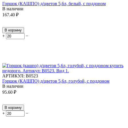
Горшок (КАШПО) д/цветов 5,6л, белый, с поддоном
В наличии
167.40
₽
В корзину
+
−
АРТИКУЛ:
В0523
Горшок (КАШПО) д/цветов 5,6л, голубой, с поддоном
В наличии
95.60
₽
В корзину
+
−