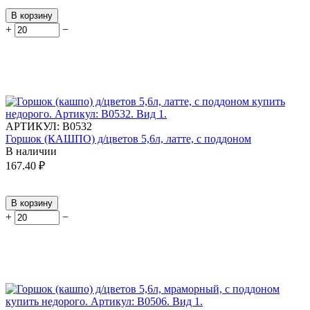
В корзину
+
−
АРТИКУЛ:
В0532
Горшок (КАШПО) д/цветов 5,6л, латте, с поддоном
В наличии
167.40
₽
В корзину
+
−