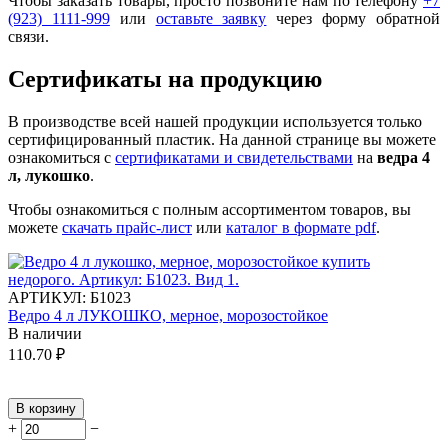
Чтобы заказать товары, просто позвоните нам по телефону
+7
(923) 1111-999
или
оставьте заявку
через форму обратной
связи.
Сертификаты на продукцию
В производстве всей нашей продукции используется только
сертифицированный пластик.
На данной странице вы можете
ознакомиться с
сертификатами и свидетельствами
на
ведра 4
л, лукошко
.
Чтобы ознакомиться с полным ассортиментом товаров, вы
можете
скачать прайс-лист
или
каталог в формате pdf
.
АРТИКУЛ:
Б1023
Ведро 4 л ЛУКОШКО, мерное, морозостойкое
В наличии
110.70
₽
В корзину
+
−