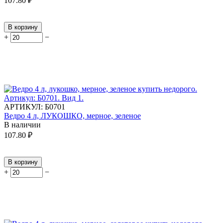
107.80
₽
В корзину
+
−
АРТИКУЛ:
Б0701
Ведро 4 л, ЛУКОШКО, мерное, зеленое
В наличии
107.80
₽
В корзину
+
−