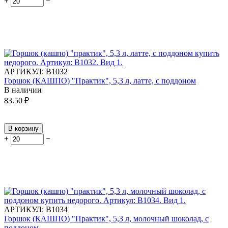
+
−
АРТИКУЛ:
В1032
Горшок (КАШПО) "Практик", 5,3 л, латте, с поддоном
В наличии
83.50
₽
В корзину
+
−
АРТИКУЛ:
В1034
Горшок (КАШПО) "Практик", 5,3 л, молочный шоколад, с
поддоном