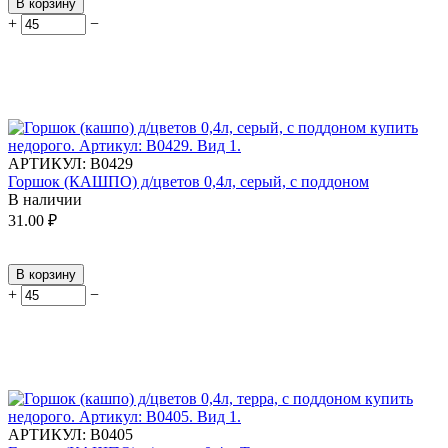
В корзину
+
−
АРТИКУЛ:
В0429
Горшок (КАШПО) д/цветов 0,4л, серый, с поддоном
В наличии
31.00
₽
В корзину
+
−
АРТИКУЛ:
В0405