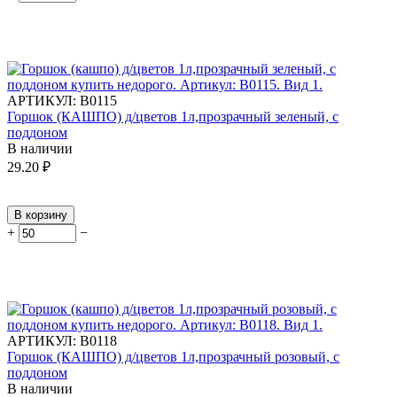
АРТИКУЛ:
В0115
Горшок (КАШПО) д/цветов 1л,прозрачный зеленый, с
поддоном
В наличии
29.20
₽
В корзину
+
−
АРТИКУЛ:
В0118
Горшок (КАШПО) д/цветов 1л,прозрачный розовый, с
поддоном
В наличии