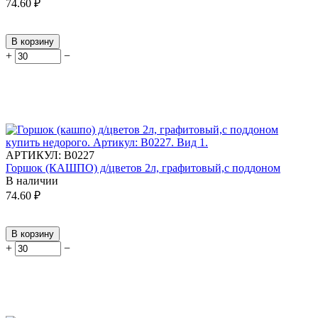
74.60
₽
В корзину
+
−
АРТИКУЛ:
В0227
Горшок (КАШПО) д/цветов 2л, графитовый,с поддоном
В наличии
74.60
₽
В корзину
+
−