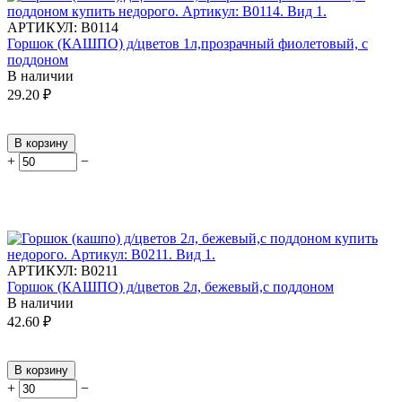
АРТИКУЛ:
В0114
Горшок (КАШПО) д/цветов 1л,прозрачный фиолетовый, с
поддоном
В наличии
29.20
₽
В корзину
+
−
АРТИКУЛ:
В0211
Горшок (КАШПО) д/цветов 2л, бежевый,с поддоном
В наличии
42.60
₽
В корзину
+
−