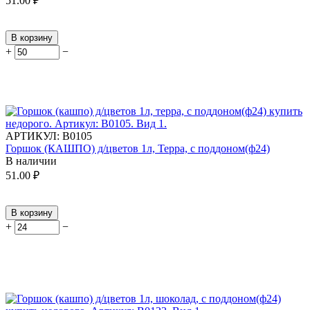
51.00
₽
В корзину
+
−
АРТИКУЛ:
В0105
Горшок (КАШПО) д/цветов 1л, Терра, с поддоном(ф24)
В наличии
51.00
₽
В корзину
+
−