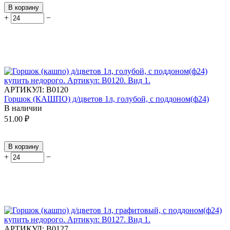
В корзину
+
−
АРТИКУЛ:
В0120
Горшок (КАШПО) д/цветов 1л, голубой, с поддоном(ф24)
В наличии
51.00
₽
В корзину
+
−
АРТИКУЛ:
В0127