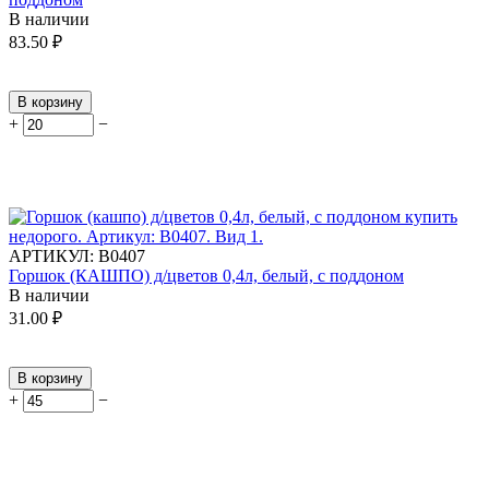
В наличии
83.50
₽
В корзину
+
−
АРТИКУЛ:
В0407
Горшок (КАШПО) д/цветов 0,4л, белый, с поддоном
В наличии
31.00
₽
В корзину
+
−