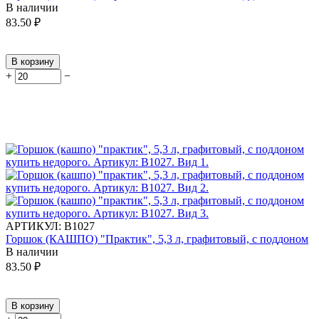
В наличии
83.50
₽
В корзину
+
−
АРТИКУЛ:
В1027
Горшок (КАШПО) "Практик", 5,3 л, графитовый, с поддоном
В наличии
83.50
₽
В корзину