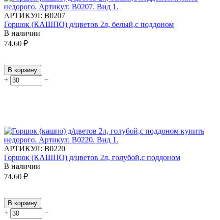
АРТИКУЛ:
В0207
Горшок (КАШПО) д/цветов 2л, белый,с поддоном
В наличии
74.60
₽
В корзину
+
−
АРТИКУЛ:
В0220
Горшок (КАШПО) д/цветов 2л, голубой,с поддоном
В наличии
74.60
₽
В корзину
+
−