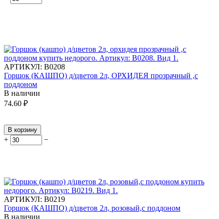
АРТИКУЛ:
В0208
Горшок (КАШПО) д/цветов 2л, ОРХИДЕЯ прозрачный ,с
поддоном
В наличии
74.60
₽
В корзину
+
−
АРТИКУЛ:
В0219
Горшок (КАШПО) д/цветов 2л, розовый,с поддоном
В наличии