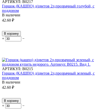
АРТИКУЛ:
В0217
Горшок (КАШПО) д/цветов 2л,прозрачный голубой, с
поддоном
В наличии
42.60
₽
В корзину
+
−
АРТИКУЛ:
В0215
Горшок (КАШПО) д/цветов 2л,прозрачный зеленый, с
поддоном
В наличии
42.60
₽
В корзину
+
−