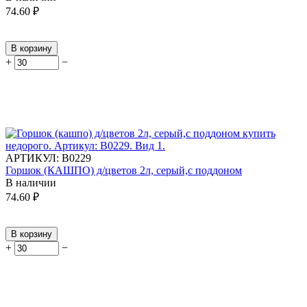
74.60
₽
В корзину
+
−
АРТИКУЛ:
В0229
Горшок (КАШПО) д/цветов 2л, серый,с поддоном
В наличии
74.60
₽
В корзину
+
−