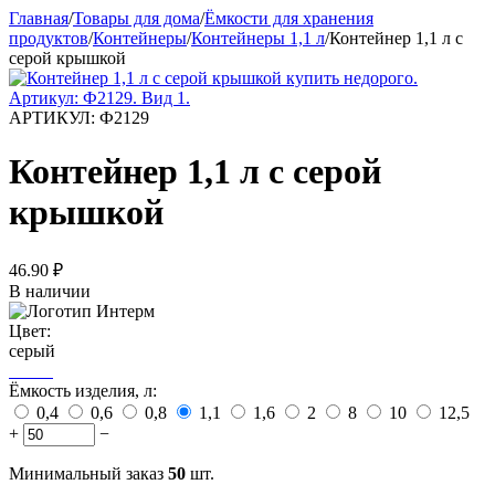
Главная
/
Товары для дома
/
Ёмкости для хранения
продуктов
/
Контейнеры
/
Контейнеры 1,1 л
/
Контейнер 1,1 л с
серой крышкой
АРТИКУЛ:
Ф2129
Контейнер 1,1 л с серой
крышкой
46.90
₽
В наличии
Цвет:
серый
Ёмкость изделия, л:
0,4
0,6
0,8
1,1
1,6
2
8
10
12,5
+
−
Минимальный заказ
50
шт.