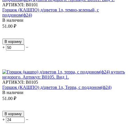
АРТИКУЛ:
В0101
Горшок (КАШПО) д/цветов 1л, темно-зеленый, с
поддоном(ф24)
В наличии
51.00
₽
В корзину
+
−
АРТИКУЛ:
В0105
Горшок (КАШПО) д/цветов 1л, Терра, с поддоном(ф24)
В наличии
51.00
₽
В корзину
+
−