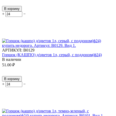
В корзину
+
−
АРТИКУЛ:
В0129
Горшок (КАШПО) д/цветов 1л, серый, с поддоном(ф24)
В наличии
51.00
₽
В корзину
+
−