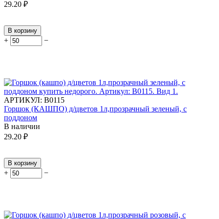
29.20
₽
В корзину
+
−
АРТИКУЛ:
В0115
Горшок (КАШПО) д/цветов 1л,прозрачный зеленый, с
поддоном
В наличии
29.20
₽
В корзину
+
−