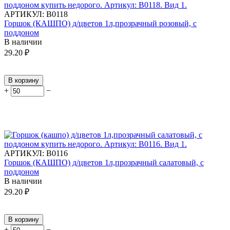
АРТИКУЛ:
В0118
Горшок (КАШПО) д/цветов 1л,прозрачный розовый, с
поддоном
В наличии
29.20
₽
В корзину
+
−
АРТИКУЛ:
В0116
Горшок (КАШПО) д/цветов 1л,прозрачный салатовый, с
поддоном
В наличии
29.20
₽
В корзину
+
−