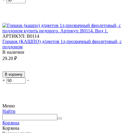
АРТИКУЛ:
В0114
Горшок (КАШПО) д/цветов 1л,прозрачный фиолетовый, с
поддоном
В наличии
29.20
₽
В корзину
+
−
Меню
Найти
Корзина
Корзина