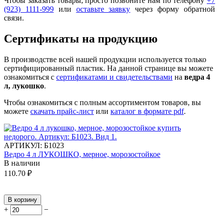
Чтобы заказать товары, просто позвоните нам по телефону
+7
(923) 1111-999
или
оставьте заявку
через форму обратной
связи.
Сертификаты на продукцию
В производстве всей нашей продукции используется только
сертифицированный пластик.
На данной странице вы можете
ознакомиться с
сертификатами и свидетельствами
на
ведра 4
л, лукошко
.
Чтобы ознакомиться с полным ассортиментом товаров, вы
можете
скачать прайс-лист
или
каталог в формате pdf
.
АРТИКУЛ:
Б1023
Ведро 4 л ЛУКОШКО, мерное, морозостойкое
В наличии
110.70
₽
В корзину
+
−