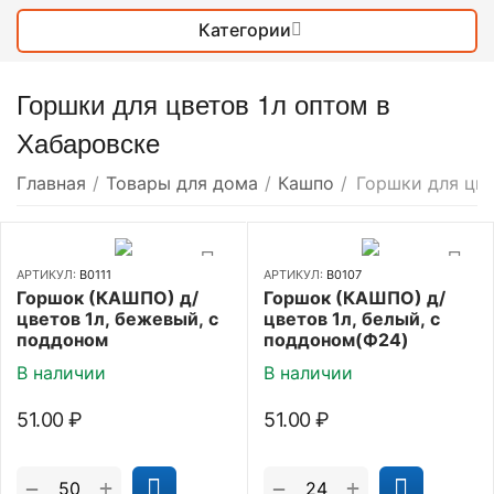
Категории
Горшки для цветов 1л оптом в
Хабаровске
Главная
/
Товары для дома
/
Кашпо
/
Горшки для цве
АРТИКУЛ:
В0111
АРТИКУЛ:
В0107
Горшок (КАШПО) д/
Горшок (КАШПО) д/
цветов 1л, бежевый, с
цветов 1л, белый, с
поддоном
поддоном(Ф24)
В наличии
В наличии
51.00
₽
51.00
₽
+
+
−
−