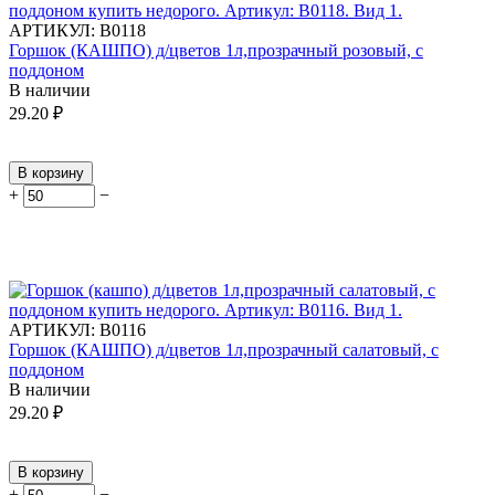
АРТИКУЛ:
В0118
Горшок (КАШПО) д/цветов 1л,прозрачный розовый, с
поддоном
В наличии
29.20
₽
В корзину
+
−
АРТИКУЛ:
В0116
Горшок (КАШПО) д/цветов 1л,прозрачный салатовый, с
поддоном
В наличии
29.20
₽
В корзину
+
−