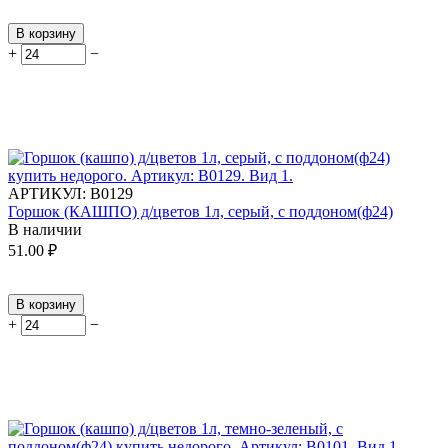
В корзину
+
−
АРТИКУЛ:
В0129
Горшок (КАШПО) д/цветов 1л, серый, с поддоном(ф24)
В наличии
51.00
₽
В корзину
+
−