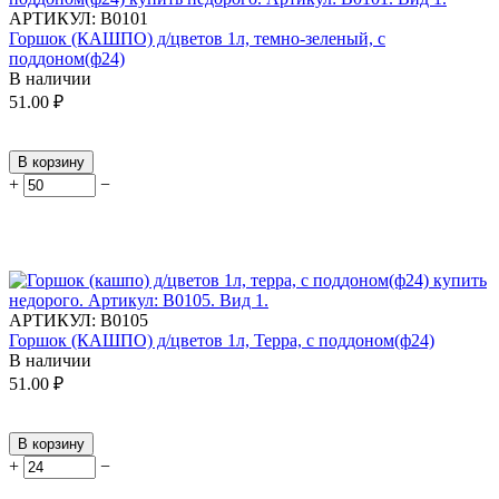
АРТИКУЛ:
В0101
Горшок (КАШПО) д/цветов 1л, темно-зеленый, с
поддоном(ф24)
В наличии
51.00
₽
В корзину
+
−
АРТИКУЛ:
В0105
Горшок (КАШПО) д/цветов 1л, Терра, с поддоном(ф24)
В наличии
51.00
₽
В корзину
+
−