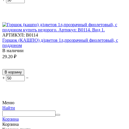
АРТИКУЛ:
В0114
Горшок (КАШПО) д/цветов 1л,прозрачный фиолетовый, с
поддоном
В наличии
29.20
₽
В корзину
+
−
Меню
Найти
Корзина
Корзина