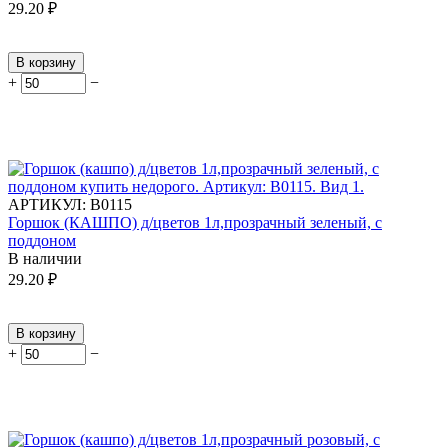
29.20
₽
В корзину
+
−
АРТИКУЛ:
В0115
Горшок (КАШПО) д/цветов 1л,прозрачный зеленый, с
поддоном
В наличии
29.20
₽
В корзину
+
−