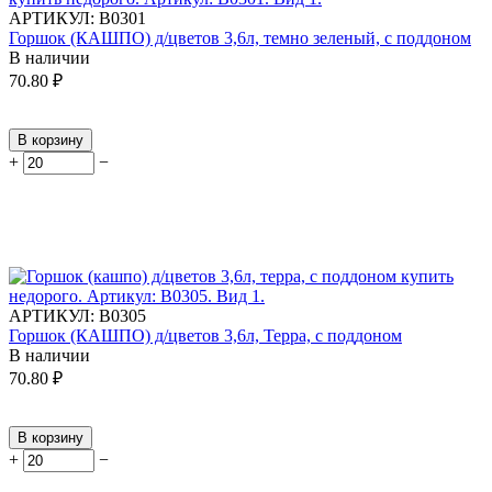
АРТИКУЛ:
В0301
Горшок (КАШПО) д/цветов 3,6л, темно зеленый, с поддоном
В наличии
70.80
₽
В корзину
+
−
АРТИКУЛ:
В0305
Горшок (КАШПО) д/цветов 3,6л, Терра, с поддоном
В наличии
70.80
₽
В корзину
+
−