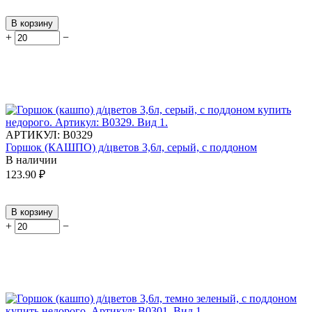
В корзину
+
−
АРТИКУЛ:
В0329
Горшок (КАШПО) д/цветов 3,6л, серый, с поддоном
В наличии
123.90
₽
В корзину
+
−