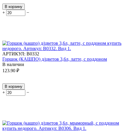
В корзину
+
−
АРТИКУЛ:
В0332
Горшок (КАШПО) д/цветов 3,6л, латте, с поддоном
В наличии
123.90
₽
В корзину
+
−