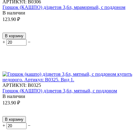
АРТИКУЛ:
В0306
Горшок (КАШПО) д/цветов 3,6л, мраморный, с поддоном
В наличии
123.90
₽
В корзину
+
−
АРТИКУЛ:
В0325
Горшок (КАШПО) д/цветов 3,6л, мятный, с поддоном
В наличии
123.90
₽
В корзину
+
−