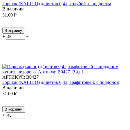
Горшок (КАШПО) д/цветов 0,4л, голубой, с поддоном
В наличии
31.00
₽
В корзину
+
−
АРТИКУЛ:
В0427
Горшок (КАШПО) д/цветов 0,4л, графитовый, с поддоном
В наличии
31.00
₽
В корзину
+
−