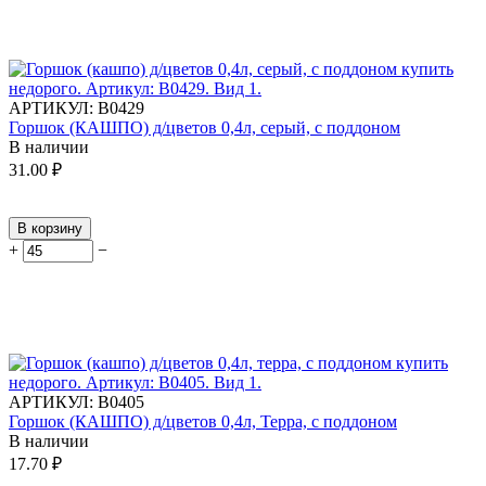
АРТИКУЛ:
В0429
Горшок (КАШПО) д/цветов 0,4л, серый, с поддоном
В наличии
31.00
₽
В корзину
+
−
АРТИКУЛ:
В0405
Горшок (КАШПО) д/цветов 0,4л, Терра, с поддоном
В наличии
17.70
₽