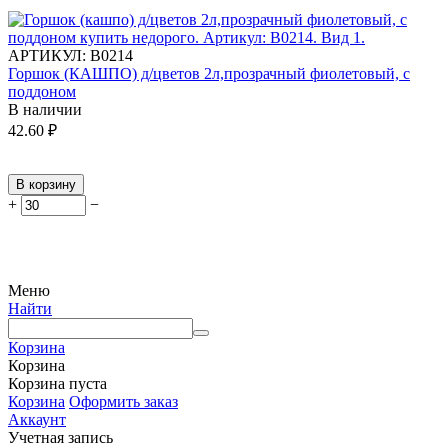
АРТИКУЛ:
В0214
Горшок (КАШПО) д/цветов 2л,прозрачный фиолетовый, с
поддоном
В наличии
42.60
₽
В корзину
+
−
Меню
Найти
Корзина
Корзина
Корзина пуста
Корзина
Оформить заказ
Аккаунт
Учетная запись