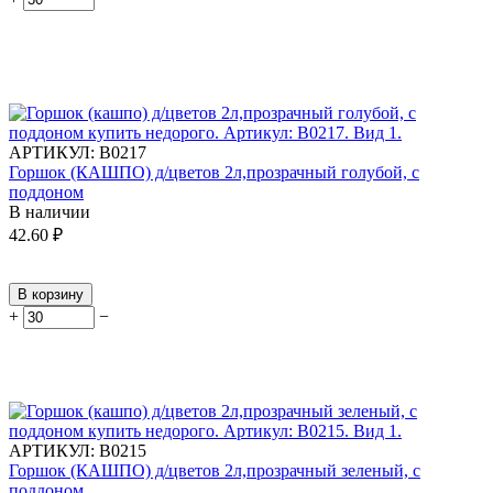
АРТИКУЛ:
В0217
Горшок (КАШПО) д/цветов 2л,прозрачный голубой, с
поддоном
В наличии
42.60
₽
В корзину
+
−
АРТИКУЛ:
В0215
Горшок (КАШПО) д/цветов 2л,прозрачный зеленый, с
поддоном