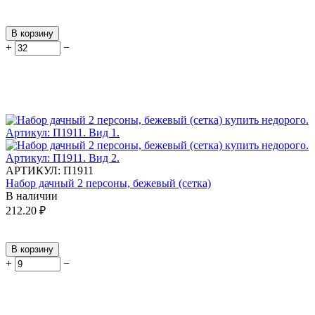
В корзину
+
−
АРТИКУЛ:
П1911
Набор дачный 2 персоны, бежевый (сетка)
В наличии
212.20
₽
В корзину
+
−