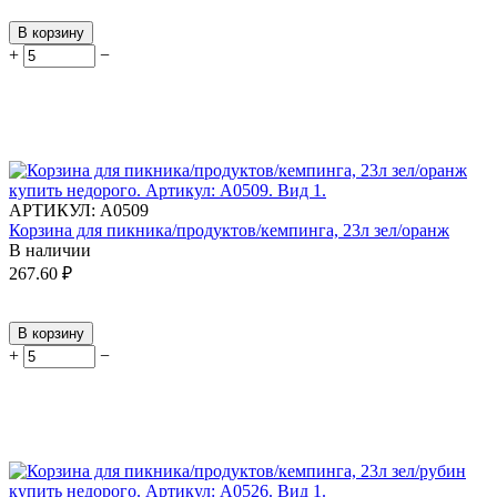
В корзину
+
−
АРТИКУЛ:
А0509
Корзина для пикника/продуктов/кемпинга, 23л зел/оранж
В наличии
267.60
₽
В корзину
+
−