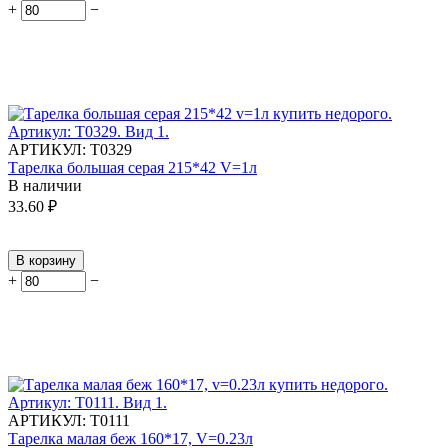
+
−
АРТИКУЛ:
Т0329
Тарелка большая серая 215*42 V=1л
В наличии
33.60
₽
В корзину
+
−
АРТИКУЛ:
Т0111
Тарелка малая беж 160*17, V=0.23л