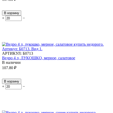
В корзину
+
−
АРТИКУЛ:
Б0713
Ведро 4 л, ЛУКОШКО, мерное, салатовое
В наличии
107.80
₽
В корзину
+
−