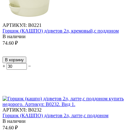
АРТИКУЛ:
В0221
Горшок (КАШПО) д/цветов 2л, кремовый,с поддоном
В наличии
74.60
₽
В корзину
+
−
АРТИКУЛ:
В0232
Горшок (КАШПО) д/цветов 2л, латте,с поддоном
В наличии
74.60
₽