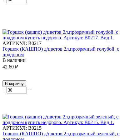
АРТИКУЛ:
В0217
Горшок (КАШПО) д/цветов 2л,прозрачный голубой, с
поддоном
В наличии
42.60
₽
В корзину
+
−
АРТИКУЛ:
В0215
Горшок (КАШПО) д/цветов 2л,прозрачный зеленый, с
поддоном