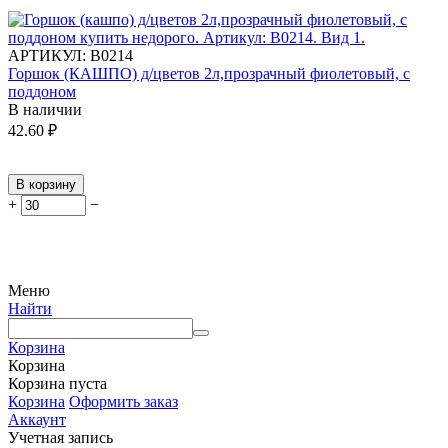
АРТИКУЛ:
В0214
Горшок (КАШПО) д/цветов 2л,прозрачный фиолетовый, с
поддоном
В наличии
42.60
₽
В корзину
+
−
Меню
Найти
Корзина
Корзина
Корзина пуста
Корзина
Оформить заказ
Аккаунт
Учетная запись